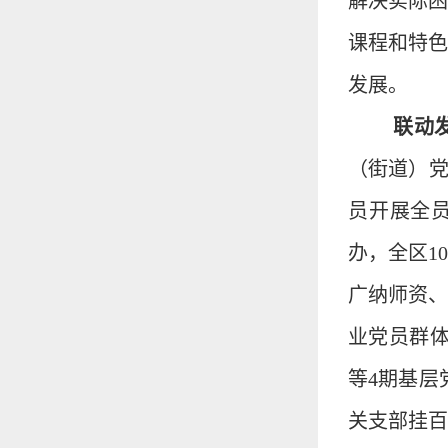
解决实际困
课程和特色
发展。
联动
（街道）党
员开展全
办，全区1
广纳师资、
业党员群体
等4期基层
关支部挂百