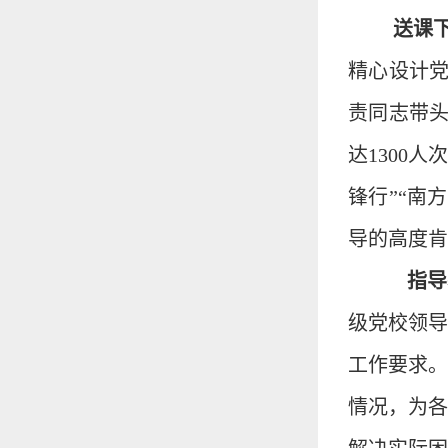
送课
精心设计党
责同志带头
达1300
锋行”“南
导的高度肯
指导
级党校领导
工作要求。
情况，为各