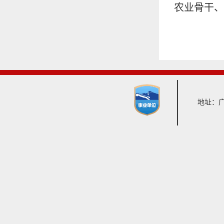
农业骨干、
（
地址：广