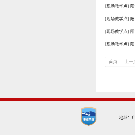
[
现场教学点
]
阳
[
现场教学点
]
阳
[
现场教学点
]
阳
[
现场教学点
]
阳
首页
上一
地址：广