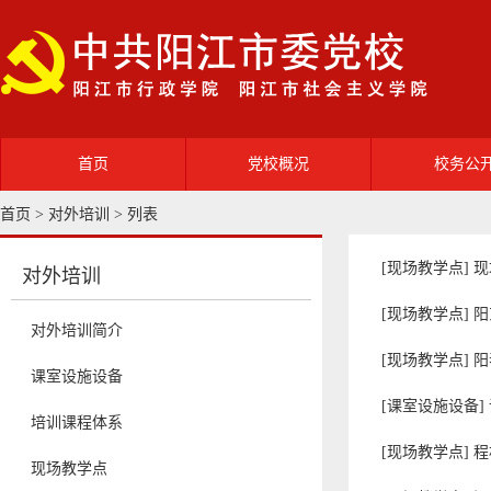
首页
党校概况
校务公
首页
>
对外培训
> 列表
党校简介
领导班
[
现场教学点
]
现
部门职能
机构设
对外培训
[
现场教学点
]
阳
校园风光
党校动
对外培训简介
[
现场教学点
]
阳
课室设施设备
[
课室设施设备
]
培训课程体系
[
现场教学点
]
程
现场教学点