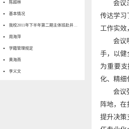
会议
陈超林
基本情况
传达学习
我校2011年下半年第二期主体班赴井冈山异地培训
工作实效
周海萍
会议
学籍管理规定
手，以健
黄海燕
为重要支
李义文
化、精细
会议
阵地，在
提升决策