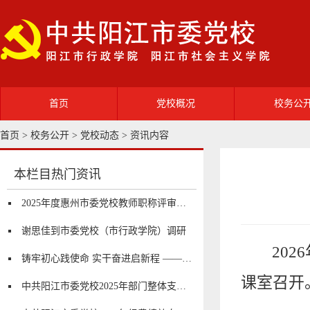
首页
党校概况
校务公
首页 >
校务公开
>
党校动态
> 资讯内容
党校简介
领导班
部门职能
机构设
本栏目热门资讯
2025年度惠州市委党校教师职称评审及初次职称考核认定通过人员公示
校园风光
党校动
谢思佳到市委党校（市行政学院）调研
20
铸牢初心践使命 实干奋进启新程 ——市委党校开展庆祝中国共产党成立105周年“七一”系列活动
课室召开
中共阳江市委党校2025年部门整体支出绩效自评报告